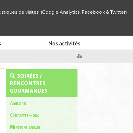
erche
|
Adhésion
|
Identification
tistiques de visites. (Google Analytics, Facebook & Twitter)
usanne
Accueil
s
Nos activités
SOIRÉES /
RENCONTRES
GOURMANDES
Adhésion
Contactez-nous
Mentions légales