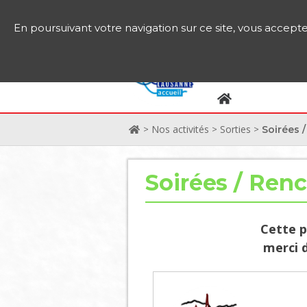
En poursuivant votre navigation sur ce site, vous acceptez 
Nos activités
Sorties
>
>
>
Soirées 
Soirées / Ren
Cette p
merci d