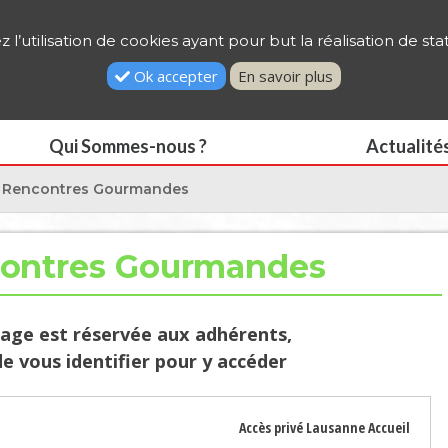
acebook
|
|
|
Contactez-nous
|
Rech
l’utilisation de cookies ayant pour but la réalisation de sta
La
Ok accepter
En savoir plus
Qui Sommes-nous ?
Actualité
/ Rencontres Gourmandes
contres Gourmandes
age est réservée aux adhérents,
e vous identifier pour y accéder
Accès privé Lausanne Accueil