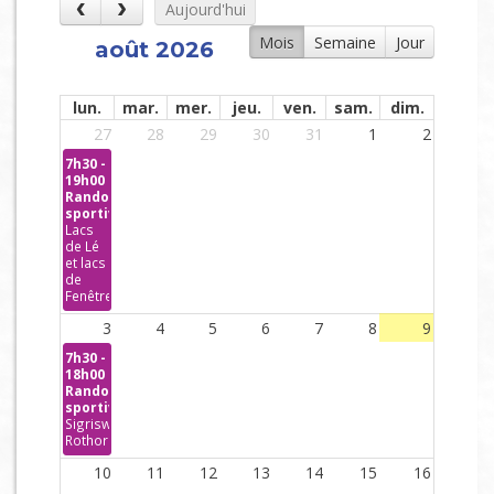
Aujourd'hui
Mois
Semaine
Jour
août 2026
lun.
mar.
mer.
jeu.
ven.
sam.
dim.
27
28
29
30
31
1
2
7h30 -
19h00
Randonnées
sportives
Lacs
de Lé
et lacs
de
Fenêtre
3
4
5
6
7
8
9
7h30 -
18h00
Randonnées
sportives
Sigriswiler
Rothorn
10
11
12
13
14
15
16