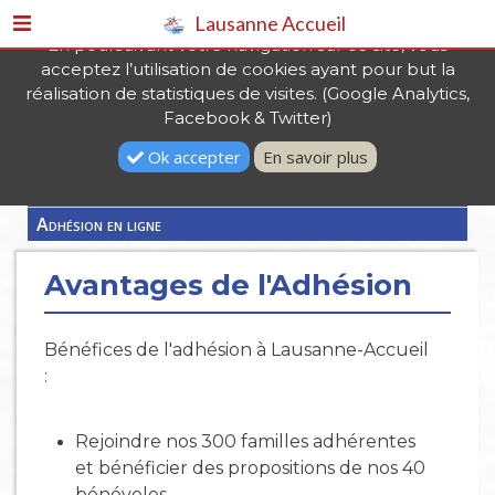
Lausanne Accueil
En poursuivant votre navigation sur ce site, vous
acceptez l’utilisation de cookies ayant pour but la
> Services adhérents >
Adhésion
réalisation de statistiques de visites. (Google Analytics,
Facebook & Twitter)
ESPACE ADHÉSION
Avantages de l'Adhésion
Ok accepter
En savoir plus
La charte de l'adhérent
Adhésion en ligne
Avantages de l'Adhésion
Bénéfices de l'adhésion à Lausanne-Accueil
:
Rejoindre nos 300 familles adhérentes
et bénéficier des propositions de nos 40
bénévoles